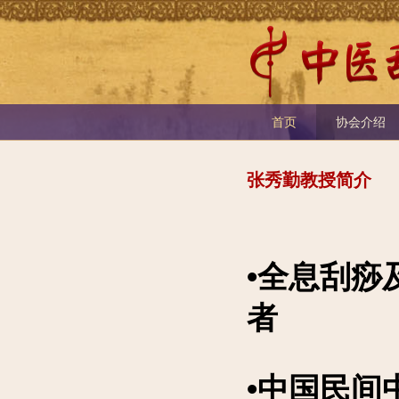
首页
协会介绍
张秀勤教授简介
•全息刮痧
者
•中国民间