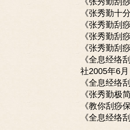
《张秀勤刮痧
《张秀勤十分
《张秀勤刮痧
《张秀勤刮痧
《张秀勤刮痧
《全息经络刮
社2005年6月
《全息经络刮
《张秀勤极简
《教你刮痧保
《全息经络刮