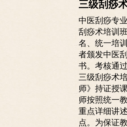
三级刮痧
中医刮痧专业
刮痧术培训班
名、统一培
者颁发中医刮
书。考核通
三级刮痧术
师》持证授
师按照统一
重点详细讲
点。为保证