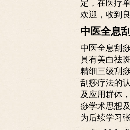
定，在医疗
欢迎，收到
中医全息
中医全息刮痧
具有美白祛
精细三级刮痧
刮痧疗法的
及应用群体
痧学术思想
为后续学习