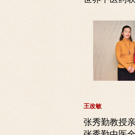
王改敏
张秀勤教授
张秀勤中医