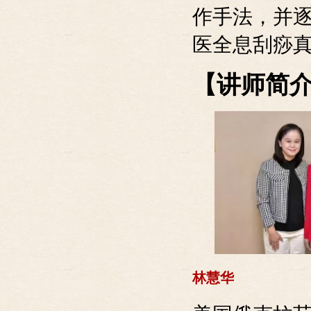
作手法，并
医全息刮痧
【讲师简
林慧华