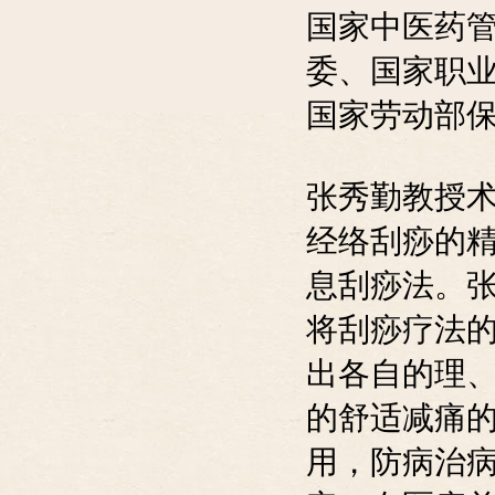
国家中医药
委、国家职
国家劳动部
张秀勤教授术
经络刮痧的
息刮痧法。
将刮痧疗法
出各自的理
的舒适减痛
用，防病治